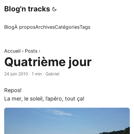
Blog'n tracks
Blog
À propos
Archives
Catégories
Tags
Accueil
Posts
Quatrième jour
24 juin 2010
·
1 min
·
Gabriel
Repos!
La mer, le soleil, l’apéro, tout ça!