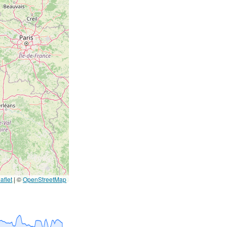
aflet
|
©
OpenStreetMap