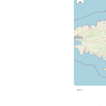
404 m