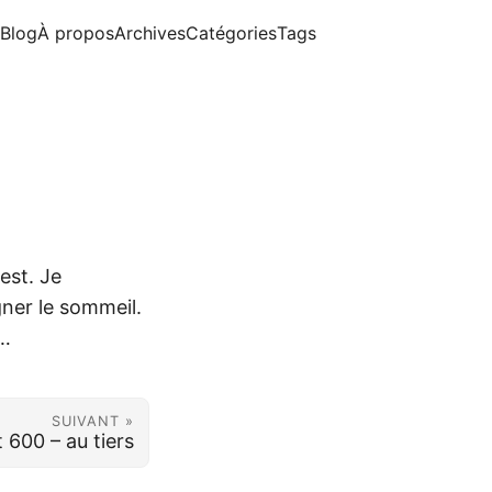
Blog
À propos
Archives
Catégories
Tags
est. Je
gner le sommeil.
e…
SUIVANT »
 600 – au tiers