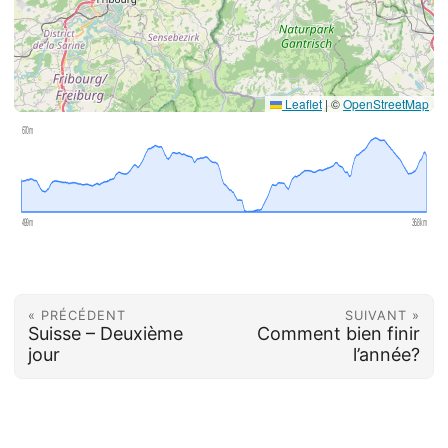
Leaflet
|
©
OpenStreetMap
670 m
499 m
36.8 km
« PRÉCÉDENT
SUIVANT »
Suisse – Deuxième
Comment bien finir
jour
l’année?